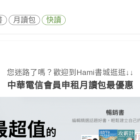
書
月讀包
快讀
您迷路了嗎？歡迎到Hami書城逛逛↓↓
中華電信會員申租月讀包最優惠