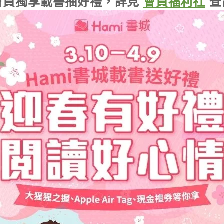
會員獨享載書抽好禮，詳見
會員福利社
查