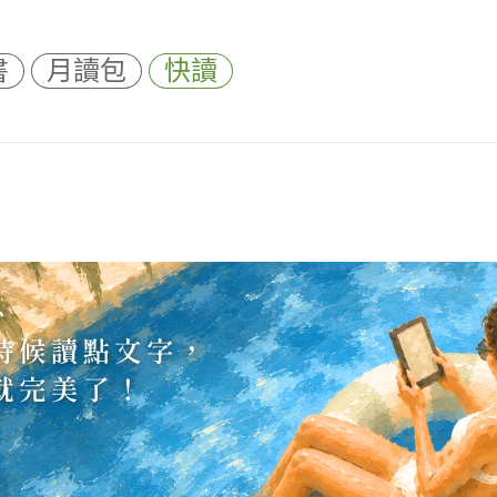
書
月讀包
快讀