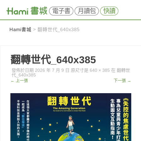
電子書
月讀包
快讀
Skip
Hami書城
>
翻轉世代_640x385
to
content
翻轉世代_640x385
發佈於日期
2026 年 7 月 9 日
原尺寸是
640 × 385
在
翻轉世
代_640x385
←
上一張
下一張
→