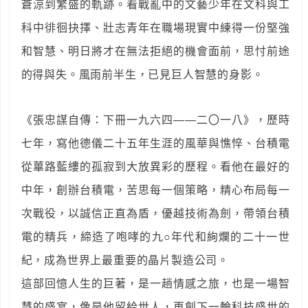
蒼涼到繁盛的軌跡。看戰亂中的文藝少年在文科與工
科中徘徊抉擇、壯志青年在職場現實中練得一份堅強
和智慧、明日將才在無法拒絕的機會面前，思忖前途
的得與失。風雨前半生，已見巨人智慧的身影。
《張忠謀自傳：下冊一九六四——二〇一八》，歷時
七年，寫他德儀二十五年生涯的風華與憔悴、台積電
從蓽路藍縷的孤寂到大放異彩的歷程。看他在最好的
中年，創辦台積電，苦思每一個策略，精心布局每一
次戰役，以誠信正直為盾，優越技術為劍，帶領台積
電的精兵，締造了咆哮的九○年代和絢爛的二十一世
紀，成為世界上最重要的晶片製造公司。
這部回憶人生的巨著，是一趟情感之旅，也是一場智
慧的盛宴，像是他留給世人，再創下一輪科技盛世的