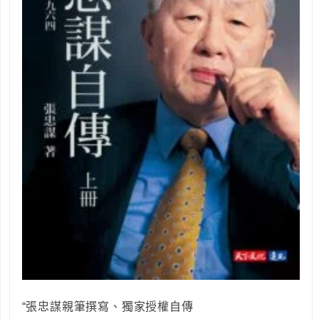
“張忠謀親筆撰寫、獨家授權自傳