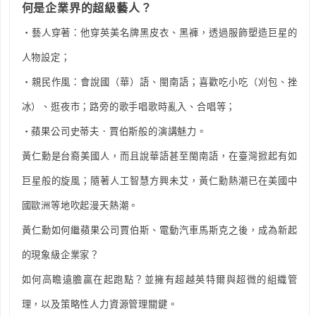
何是企業界的超級藝人？
‧藝人穿著：他穿英美名牌黑皮衣、黑褲，透過服飾塑造巨星的
人物設定；
‧親民作風：會說國（華）語、閩南語；喜歡吃小吃（刈包、挫
冰）、逛夜市；路旁的歌手唱歌時亂入、合唱等；
‧蘋果公司史蒂夫．賈伯斯般的演講魅力。
黃仁勳是台裔美國人，而且說華語甚至閩南語，在臺灣掀起有如
巨星般的旋風；隨著人工智慧方興未艾，黃仁勳熱潮已在美國中
國歐洲等地吹起漫天熱潮。
黃仁勳如何繼蘋果公司賈伯斯、電動汽車馬斯克之後，成為新起
的現象級企業家？
如何高瞻遠膽贏在起跑點？並擁有超越英特爾與超微的組織管
理，以及策略性人力資源管理關鍵。