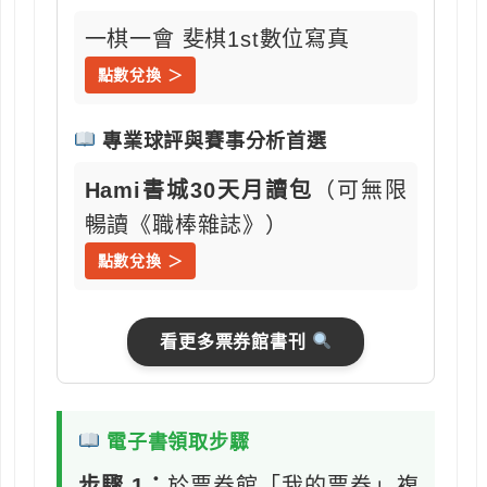
一棋一會 斐棋1st數位寫真
點數兌換 ＞
專業球評與賽事分析首選
Hami書城30天月讀包
（可無限
暢讀《職棒雜誌》）
點數兌換 ＞
看更多票券館書刊
電子書領取步驟
步驟 1：
於票券館「我的票券」複