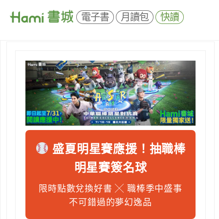
電子書
月讀包
快讀
盛夏明星賽應援！抽職棒
明星賽簽名球
限時點數兌換好書 ╳ 職棒季中盛事
不可錯過的夢幻逸品