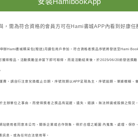
安裝HamibookApp
，需為符合資格的會員方可在Hami書城APP內看到好康任
/02/28申辦Hami書城精采包(贈送)月讀包用戶參加，符合資格者獎品序號將發送至Hami Bo
獲得贈品，活動獎勵並非當下即可取得，而是活動結束後，於2025/06/20前發送獎
。
品運費，請自行注意兌換截止日期，序號效期以APP呈現為主，序號逾期、單據模糊、
責於主辦單位之事由，而使得獎者之獎品有延遲、遺失、錯誤、無法辨識或毀損之情況
，網站使用者同意本公司、關係企業或合作對象，得於合理之範圍 內蒐集、處理、保存
惠訊息、或為任何合法使用等。