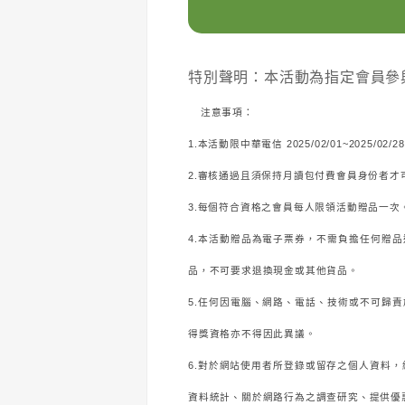
特別聲明：本活動為指定會員參與
注意事項：
1.本活動限中華電信 2025/02/01~2025
2.審核通過且須保持月讀包付費會員身份者才可
3.每個符合資格之會員每人限領活動贈品一次
4.本活動贈品為電子票券，不需負擔任何贈
品，不可要求退換現金或其他貨品。
5.任何因電腦、網路、電話、技術或不可歸
得獎資格亦不得因此異議。
6.對於網站使用者所登錄或留存之個人資料
資料統計、關於網路行為之調查研究、提供優