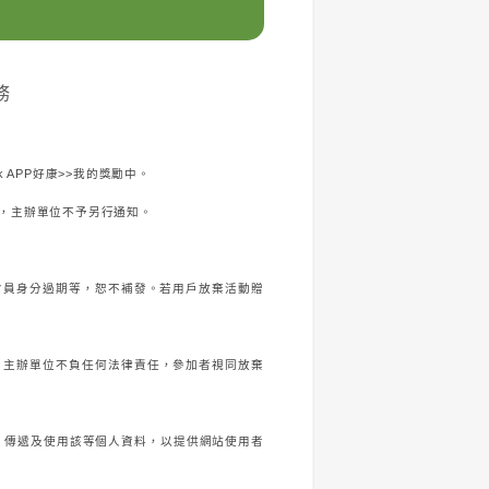
務
ok APP好康>>我的獎勵中。
勵，主辦單位不予另行通知。
會員身分過期等，恕不補發。若用戶放棄活動贈
，主辦單位不負任何法律責任，參加者視同放棄
、傳遞及使用該等個人資料，以提供網站使用者