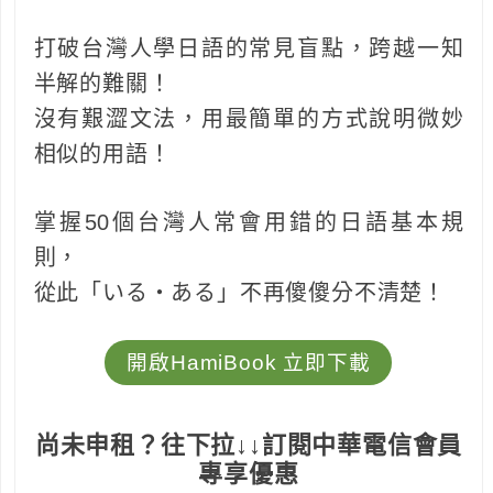
打破台灣人學日語的常見盲點，跨越一知
半解的難關！
沒有艱澀文法，用最簡單的方式說明微妙
相似的用語！
掌握50個台灣人常會用錯的日語基本規
則，
從此「いる‧ある」不再傻傻分不清楚！
開啟HamiBook 立即下載
尚未申租？
往下拉↓↓訂閱中華電信會員
專享優惠