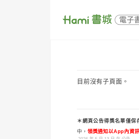
電子
目前沒有子頁面。
＊網頁公告得獎名單僅保
中，
領獎通知以App內資
2026 年 5 月 13 日
在
公告
.