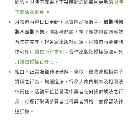
閱讀。限時下載書上下架時間詳閱每月更新的
限時
下載活動網頁
。
月讀包內容日日更新，以實際品項為主，
過期刊物
將不定期下架
。唯版權問題，電子雜誌與實體雜誌
有些許差異，視各家出版社而定。月讀包內全部刊
物可見
月讀包所有書刊
。合作出版社授權範圍可見
月讀包授權百分比
。
經由不正常途徑非法破解、竊取、竄改或毀損電子
資料之行為，均屬違法，行為人應負刑事及相關法
律責任。活動單位若發現中獎者任何疑似觸法之行
為，可逕行取消參賽者或得獎者資格，並保留法律
追訴權。