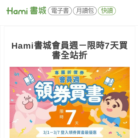
電子書
月讀包
快讀
Hami書城會員週－
限時7天
買
書全站折