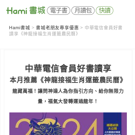
電子書
月讀包
快讀
Hami書城
>
書城老朋友專享優惠
>
中華電信會員好書
讀享《神龍接福生肖運籤農民曆》
中華電信會員
好書
讀
享
本月推薦
《神龍接福生肖運籤農民曆》
龍藏萬福！讓問神達人為你指引方向、給你無限力
量，福氣大發轉運過龍年！