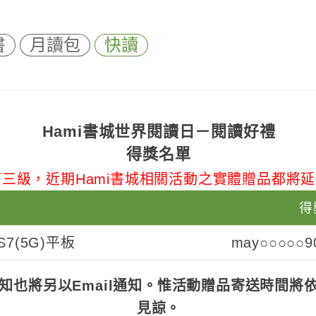
書
月讀包
快讀
Hami書城世界閱讀日－閱讀好禮
得獎名單
三級，近期Hami書城相關活動之實體贈品都將
得
 S7(5G)平板
may○○○○○9
知也將另以Email通知。惟活動贈品寄送時間將
見諒。