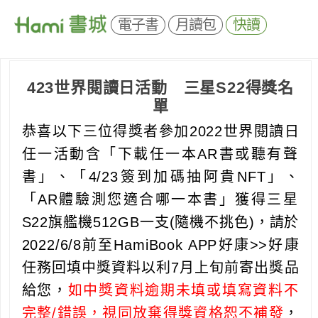
電子書
月讀包
快讀
423世界閱讀日活動 三星S22得獎名
單
恭喜
以下三位得獎者
參加2022世界閱讀日
任一活動含「
下載任一本AR書或聽有聲
書」、「4/
23簽到加碼抽阿貴NFT」、
「AR體驗測您適合哪一本書」
獲得三星
S22旗艦機512GB一支(隨機不挑色)，
請於
2022/6/8前
至HamiBook APP好康>>好康
任務
回填中獎資料以利7月上旬前寄出獎品
給您
，
如中獎資料逾期未填或填寫資料不
完整/錯誤，
視同放棄得獎資格恕不補發
，