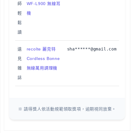
師
WF-L900 無線耳
輕
機
鬆
讀
遠
recolte 麗克特
sha******@gmail.com
見
Cordless Bonne
雜
無線萬用調理機
誌
※ 請得獎人依活動規範領取獎項，逾期視同放棄。