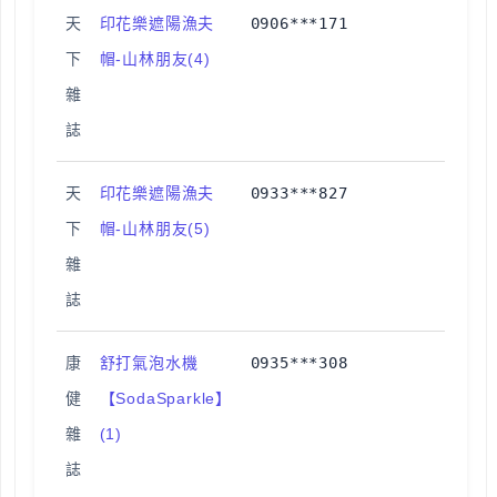
天
印花樂遮陽漁夫
0906***171
下
帽-山林朋友(4)
雜
誌
天
印花樂遮陽漁夫
0933***827
下
帽-山林朋友(5)
雜
誌
康
舒打氣泡水機
0935***308
健
【SodaSparkle】
雜
(1)
誌