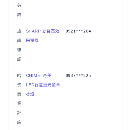
英
語
旅
SHARP 夏普高效
0921***204
讀
除溼機
雜
誌
哈
CHIMEI 奇美
0937***225
佛
LED智慧感光螢幕
商
掛燈
業
評
論