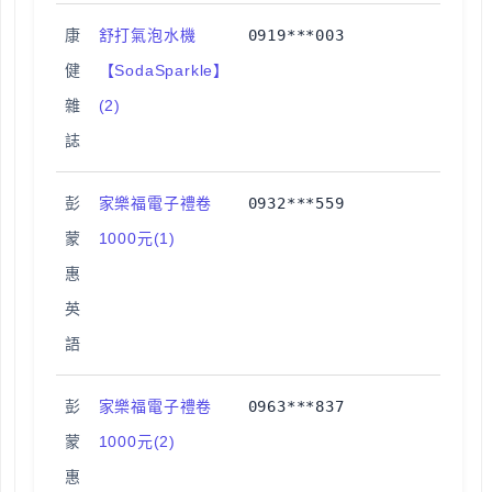
康
舒打氣泡水機
0919***003
健
【SodaSparkle】
雜
(2)
誌
彭
家樂福電子禮卷
0932***559
蒙
1000元(1)
惠
英
語
彭
家樂福電子禮卷
0963***837
蒙
1000元(2)
惠