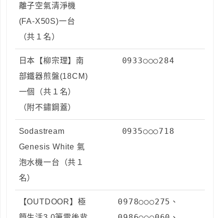
離子空氣清淨機
(FA-X50S)一台
（共１名）
0933○○○284
日本【柳宗理】南
部鐵器煎盤(18CM)
一個（共１名）
（附不鏽鋼蓋）
0935○○○718
Sodastream
Genesis White 氣
泡水機一台（共１
名）
0978○○○275、
【OUTDOOR】極
0986○○○060、
簡生活3.0筆電後背