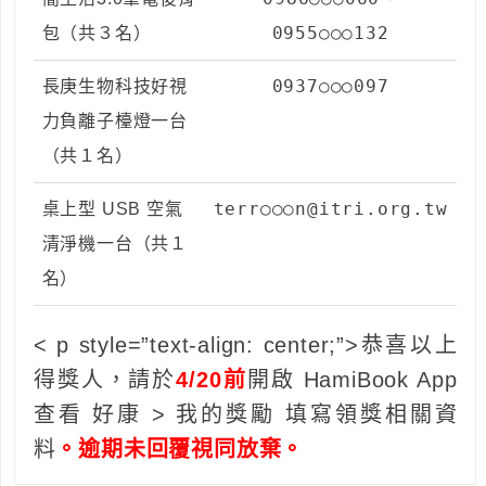
0955○○○132
包（共３名）
0937○○○097
長庚生物科技好視
力負離子檯燈一台
（共１名）
terr○○○n@itri.org.tw
桌上型 USB 空氣
清淨機一台（共１
名）
< p style=”text-align: center;”>恭喜以上
得獎人，請於
4/20前
開啟 HamiBook App
查看 好康 > 我的獎勵 填寫領獎相關資
料
。逾期未回覆視同放棄。