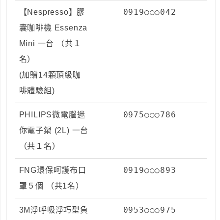
0919○○○042
【Nespresso】膠
囊咖啡機 Essenza
Mini 一台 （共１
名）
(加贈14顆頂級咖
啡體驗組)
0975○○○786
PHILIPS微電腦迷
你電子鍋 (2L) 一台
（共１名）
0919○○○893
FNG環保呵護布口
罩５個 （共1名）
0953○○○975
3M淨呼吸淨巧型負