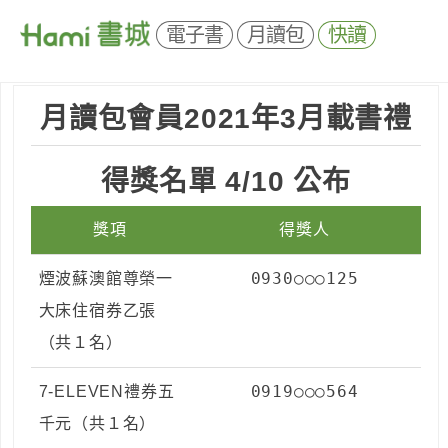
電子書
月讀包
快讀
月讀包會員2021年3月載書禮
得獎名單 4/10 公布
獎項
得獎人
0930○○○125
煙波蘇澳館尊榮一
大床住宿券乙張
（共１名）
0919○○○564
7-ELEVEN禮券五
千元（共１名）