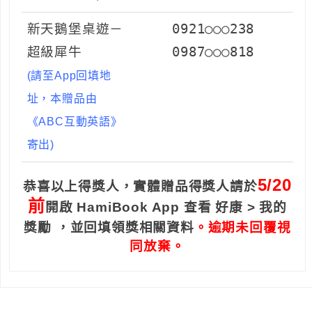
新天鵝堡桌遊－
0921○○○238
超級犀牛
0987○○○818
(請至App回填地
址，本贈品由
《ABC互動英語》
寄出)
5/20
恭喜以上得獎人，實體贈品得獎人請於
前
開啟 HamiBook App 查看 好康 > 我的
獎勵
，並回填領獎相關資料
。逾期未回覆視
同放棄。