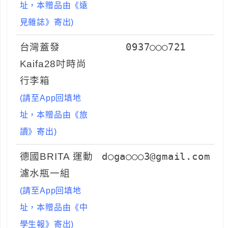
址，本贈品由《遠
見雜誌》寄出)
台灣蓋發
0937○○○721
Kaifa28吋時尚
行李箱
(請至App回填地
址，本贈品由
《旅
讀》
寄出)
德國BRITA 運動
d○ga○○○3@gmail.com
濾水瓶一組
(請至App回填地
址，本贈品由
《中
學生報》
寄出)