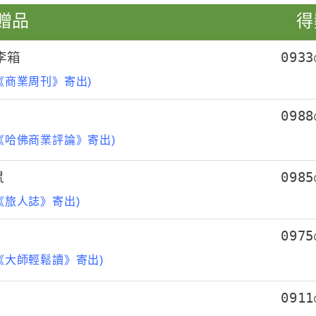
贈品
得
行李箱
0933
《商業周刊》寄出)
箱
0988
《哈佛商業評論》寄出)
鼠
0985
《旅人誌》寄出)
0975
《大師輕鬆讀》寄出)
0911