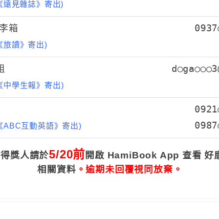
《遠見雜誌》寄出)
行李箱
0937
《旅讀》
寄出)
組
d○ga○○○3
《中學生報》
寄出)
0921
0987
《ABC互動英語》
寄出)
5/20前
品得獎人請於
開啟 HamiBook App 查看 
相關資料
。逾期未回覆視同放棄。