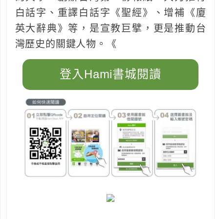
白話字、重譯白話字《聖經》、增補《廈
英大辭典》等，是宣教巨擘，更是推動台
灣歷史的關鍵人物。《
登入Hami書城閱讀