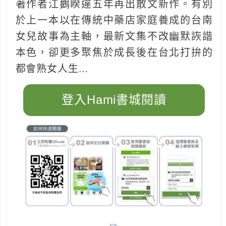
著作者江鵝睽違五年再出散文新作。有別
於上一本以在傳統中藥店家庭養成的台南
女兒故事為主軸，最新文集不改幽默詼諧
本色，卻更多聚焦於成長後在台北打拚的
都會熟女人生…
登入Hami書城閱讀