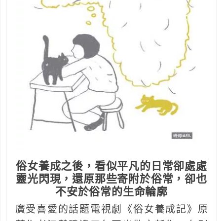
俗女養成之後，看似平凡的日常卻處處
靈光閃現，還原那些寄附於俗常，卻也
不安於俗常的生命輪廓
廣受喜愛的話題電視劇《俗女養成記》原