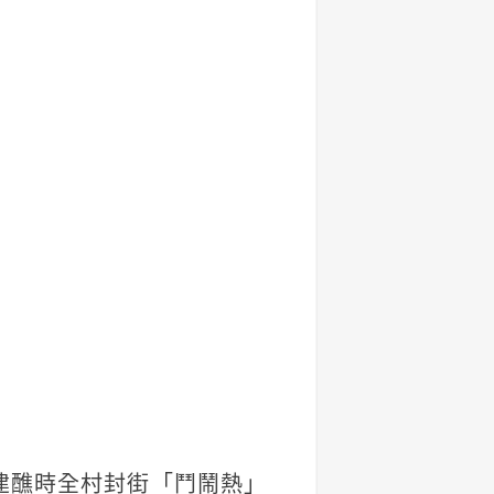
建醮時全村封街「鬥鬧熱」