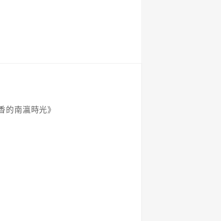
香的南瀛時光》