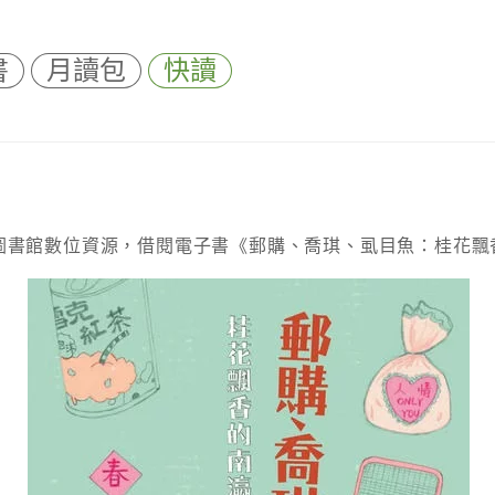
書
月讀包
快讀
圖書館數位資源，借閱電子書《郵購、喬琪、虱目魚：桂花飄