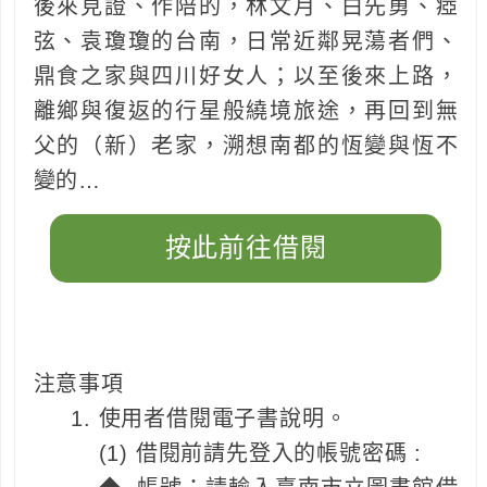
後來見證、作陪的，林文月、白先勇、瘂
弦、袁瓊瓊的台南，日常近鄰晃蕩者們、
鼎食之家與四川好女人；以至後來上路，
離鄉與復返的行星般繞境旅途，再回到無
父的（新）老家，溯想南都的恆變與恆不
變的…
按此前往借閱
注意事項
使用者借閱電子書說明。
(1) 借閱前請先登入的帳號密碼 :