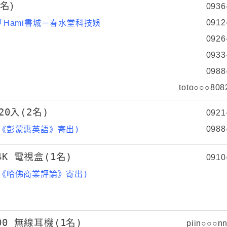
名)
0936
0912
「Hami書城－春水堂科技娛
0926
0933
0988
toto○○○808
20入(2名)
0921
由《彭蒙惠英語》寄出)
0988
r 4K 電視盒(1名)
0910
由《哈佛商業評論》寄出)
L900 無線耳機(1名)
piin○○○n