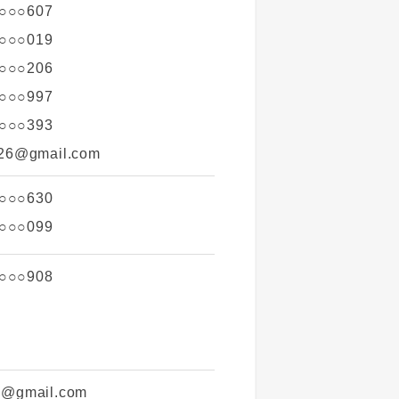
○○○607
○○○019
○○○206
○○○997
○○○393
26@gmail.com
○○○630
○○○099
○○○908
n@gmail.com