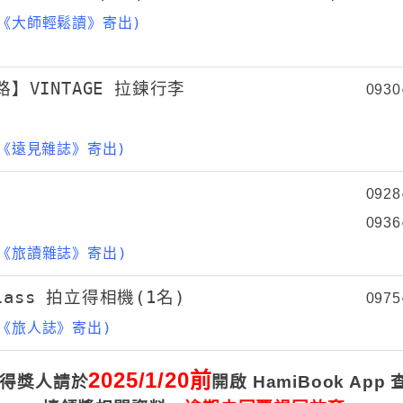
《大師輕鬆讀》
寄出)
路】VINTAGE 拉鍊行李
0930
由《遠見雜誌》寄出)
0928
0936
《旅讀雜誌》
寄出)
 Glass 拍立得相機(1名)
0975
《
旅人誌
》寄出)
2025/1/20前
得獎人請於
開啟 HamiBook App