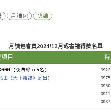
書
月讀包
快讀
月讀包會員2024/12月載書禮得獎名單
禮項目
得
00ML(夜幕綠)(5名)
0922
贈品由《天下雜誌》寄出)
0975
0960
0911
0937