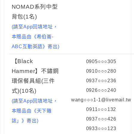
NOMAD系列中型
背包(1名)
(請至App回填地址，
本贈品由《希伯崙-
ABC互動英語》寄出)
【Black
0905○○○305
Hammer】不鏽鋼
0910○○○280
環保餐具組(三件
0937○○○236
式)(10名)
0926○○○240
wang○○○1-1@livemail.tw
(請至App回填地址，
0911○○○132
本贈品由《天下雜
0937○○○426
誌」》寄出)
0933○○○123