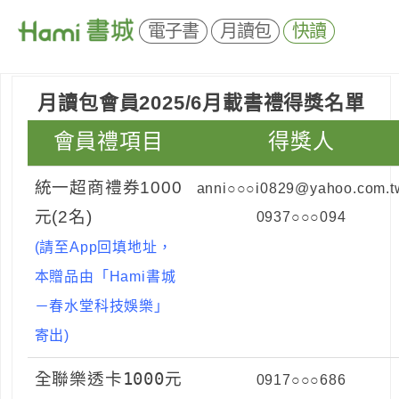
電子書
月讀包
快讀
月讀包會員2025/6月載書禮得獎名單
會員禮項目
得獎人
統一超商禮券1000
anni○○○i0829@yahoo.com.t
元(2名)
0937○○○094
(請至App回填地址，
本贈品由「Hami書城
－春水堂科技娛樂」
寄出)
全聯樂透卡1000元
0917○○○686