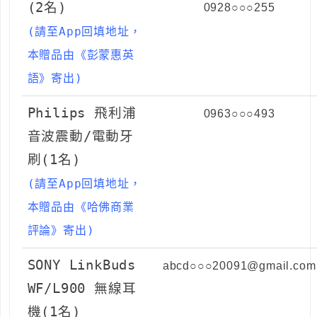
(2名)
0928○○○255
(請至App回填地址，
本贈品由
《彭蒙惠英
語》
寄出)
Philips 飛利浦
0963○○○493
音波震動/電動牙
刷(1名)
(請至App回填地址，
本贈品由《哈佛商業
評論》寄出)
SONY LinkBuds
abcd○○○20091@gmail.com
WF/L900 無線耳
機(1名)