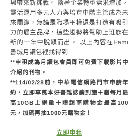
場帶來新挑戰。 隨著企業轉型需求增加，
靈活運用多元人力與培育中階主管成為未
來關鍵，無論是職場平權還是打造有吸引
力的雇主品牌，這些趨勢將幫助上班族在
新的一年中脫穎而出。 以上內容在Hami
書城月讀包裡找得到
**申租成為月讀包會員即可免費下載影片中
介紹的刊物。
**114/02/28前，中華電信網路門市申請年
約，立即享萬本好書雜誌讀到飽＋贈每月最
高10GB上網量＋贈超商購物金最高100
元，加碼再抽1000元購物金！
立即申租