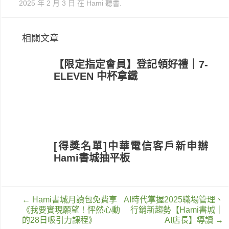
2025 年 2 月 3 日
在
Hami 聽書
.
相關文章
【限定指定會員】登記領好禮｜7-
ELEVEN 中杯拿鐵
[得獎名單]中華電信客戶新申辦
Hami書城抽平板
文
←
Hami書城月讀包免費享
AI時代掌握2025職場管理、
章
《我要實現願望！怦然心動
行銷新趨勢【Hami書城｜
導
的28日吸引力課程》
AI店長】導讀
→