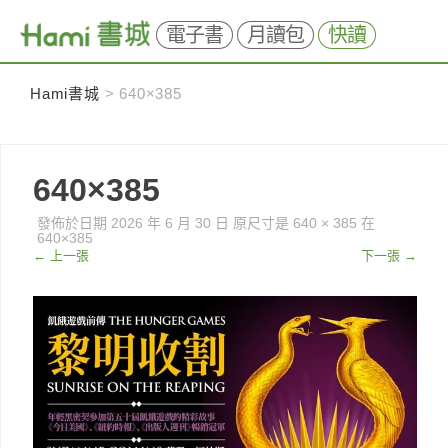
電子書
月讀包
快讀
Skip
Hami書城
>
640×385
to
content
640×385
發佈於日期
2026 年 6 月 30 日
原尺寸是
640 × 385
在
640×385
←
上一張
下一張
→