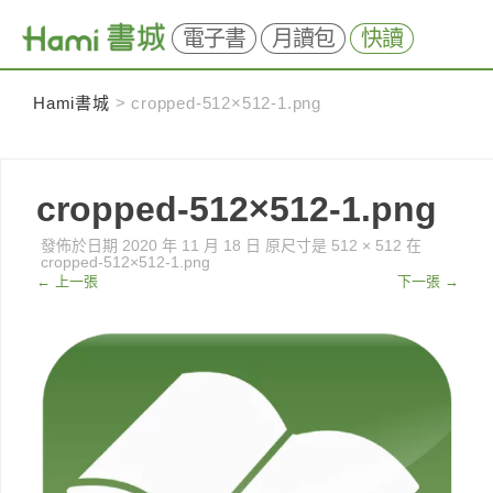
電子書
月讀包
快讀
Skip
Hami書城
>
cropped-512×512-1.png
to
content
cropped-512×512-1.png
發佈於日期
2020 年 11 月 18 日
原尺寸是
512 × 512
在
cropped-512×512-1.png
←
上一張
下一張
→