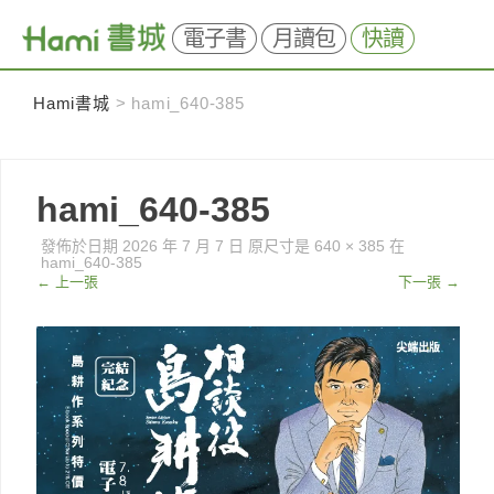
電子書
月讀包
快讀
Skip
Hami書城
>
hami_640-385
to
content
hami_640-385
發佈於日期
2026 年 7 月 7 日
原尺寸是
640 × 385
在
hami_640-385
←
上一張
下一張
→