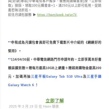
員[好康]專區[中華電信客戶獨享．響應閱讀購書金]按「立即領
取」按鈕，領取100元購書金×1，滿250元以上即可抵用，促銷
書恕無法折抵。
前往月讀包服務 ▶
https://hamibook.tw/or7il
**
申租成為月讀包會員即可免費下載影片中介紹的《綱綱好的
堅持》。
**
114/04/30前，中華電信網路門市申請年約，立即享萬本好書
雜誌讀到飽＋贈每月最高10GB上網量＋贈超商購物金最高200
元，加碼再抽
三星平板Galaxy Tab S10 Ultra
及
三星手錶
Galaxy Watch 6
！
立即了解
2025 年 3 月 19 日
在
Hami 聽書
.