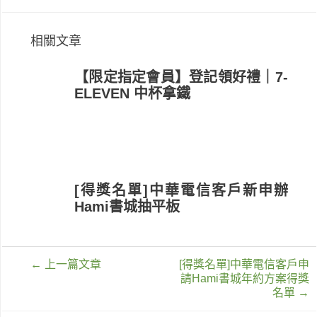
相關文章
【限定指定會員】登記領好禮｜7-
ELEVEN 中杯拿鐵
[得獎名單]中華電信客戶新申辦
Hami書城抽平板
文
←
上一篇文章
[得獎名單]中華電信客戶申
章
請Hami書城年約方案得獎
導
名單
→
覽